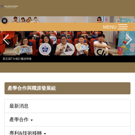
跳
到
主
要
MENU
內
容
區
第五屆T大使計畫說明會
產學合作與職涯發展組
最新消息
產學合作
專利&技術移轉