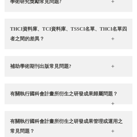
學術研究獎勵常見問題?
在「教師評鑑系統」卻沒有看到？
Q5：在系統上送出申請已超過七天，沒有收到
Q1：約聘(專案)教師是否可以申請學術研究獎勵？
Q2：期刊(或專書)出版日期如何採計？基準日是依據
Turnitin論文比對系統帳號開通信件，該如何處理？
THCI資料庫、TCI資料庫、TSSCI名單、THCI名單四
正式出版日或Online first 發表日？
者之間的差異？
Q2：教師休假期間是否能夠申請？
A：可參考國科會人文社會科學研究中心網站之期刊評
Q6：請問論文比對完成後，申請口試流程為何？
補助學術期刊出版常見問題?
比收錄簡介：
期刊評比收錄簡介及常見問題（2026年
Q3：「教師評鑑系統」計分規則為何？
起適用）
Q3：期刊(或專書)出版日期如何採計？基準日是依據
Q1：獲同意補助之經費於何時可以支用
正式出版日或Online early 發表日？
Q3：通訊作者超過一名者，應如何計分？
Q7：忘記Turnitin論文比對系統登入帳密，該如何處
有關執行國科會計畫所衍生之研發成果歸屬問題？
A：依本要點第五點，受理申請時間於每年11月為原
理？
則，經本校學術發展委員會審議通過後，核定補助經
Q4：研究計畫延長期間是否計入？
Q1：計畫主持人可以提出申請，將下放後之
費編列於隔年支用。
Q4：「教學研究服務資料庫」部分欄位沒有「新增」
有關執行國科會計畫所衍生之研發成果管理或運用之
研發成果歸屬於教授個人嗎？
按鈕？
常見問題？
A：不可以，下放後研發成果係歸屬計畫執