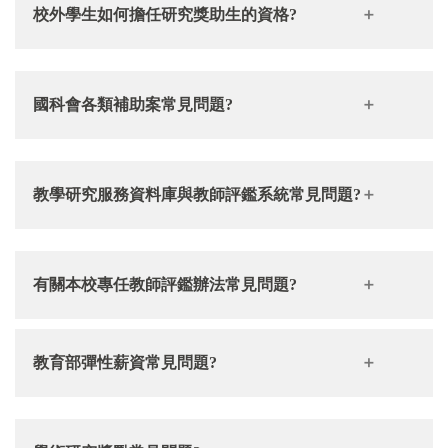
校外學生如何擔任研究獎助生的資格?
研究獎助生系統
Q2：論文比對可以比對多少次？
國科會各類補助案常見問題?
教學研究服務資料庫與教師評鑑系統常見問題?
https://www.nstc.gov.tw/folksonomy/qaList?
menu_id=1a54b63e-1338-11e5-9a55-b8ac6f2d65c0&l=ch
Q3：論文比對報告應如何查看與修正？
Q1：登入「教學研究服務資料庫」以及「教師評鑑系
有關本校專任教師評鑑辦法常見問題?
統」網址的帳號密碼？
教育部彈性薪資常見問題?
Q4：學校是否有訂定通過標準？
Q1：專案(約聘)教師是否能申請？
Q2：為什麼在「教學研究服務資料庫」輸入的資料，