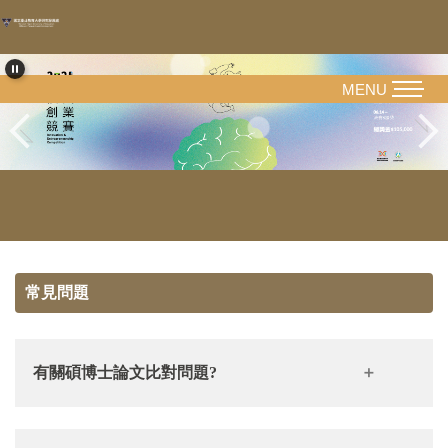
跳
到
主
要
MENU
內
容
區
常見問題
有關碩博士論文比對問題?
Q1：請問論文比對流程為何？