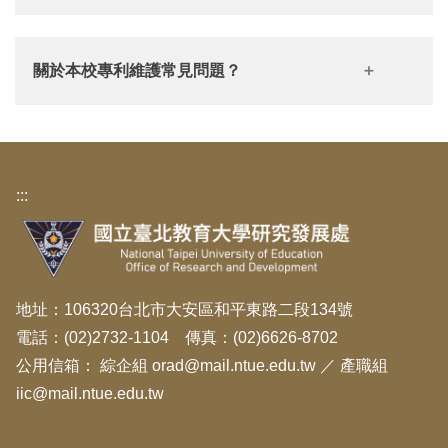
Q5：補助案是否可納入研究計畫案進行計分？
行機構，不得由計畫主持人個人持有。計畫
Q4：獎勵項目第二類：收錄於刊登「當期」臺灣人文
Q1：國科會是否有提供資訊管理系統？
主持人應協助專利申請、研發成果推廣及技
及社會科學期刊評比暨核心期刊收錄評比結果暨核心
關於本校專利維護常見問題？
Q6：如何證明期刊及專書具有審查機制？證明文件須
A：國科會計畫研發成果資料皆應切實登錄「科技研發
術移轉等事項，也可依各學研機構之規定分
期刊名單之第三級期刊，其「當期」如何認定？
檢附哪些資料？
成果資訊系統(STRIKE)」
（國科會首頁> 登入學術研
配一定比例之研發成果收入，或向國科會申
「臺灣人文及社
1.依本校「研究發展成果暨技術移轉管理要點」規定，
發服務網>所有申辦作業>科技研發成果資訊系統
請相關獎補助。 計畫主持人如欲自行運用研
會科學期刊評比暨核心期刊收錄實施方案」
本校專利維護以3年為原則，第3年起由本校或申請人
(STRIKE)）
，非國科會成果績效資料亦可登錄。
發成果，須依國科會科學技術研究發展成果
:::
得提請權委會審查評估，以檢討繼續維護之必要性。
Q2：本校進行國科會計畫衍生之研發成果維護管理
歸屬及運用辦法第11條規定，由計畫執行機
2.如為
國科會計畫衍生之專利
因年費將屆期或申請人欲
時，是否須經國科會審查同意？
構評估更能符合科技基本法之宗旨或目的，
放棄維護，為配合國科會程序要件，
請申請人務必於
A：
方能例外以授權或讓與之方式辦理。
Q5：「教師評鑑系統」下載的評鑑報告書是否要全部
年費屆期約12個月前
提出維護自評表，其餘則距年費
1.歸屬於計畫執行機構之研發成果進行維護或運用時，
Q2：執行國科會補助研究計畫所獲得之專
地址：106320台北市大安區和平東路二段134號
列印出來送系所及學院進行審查？
屆期至少6個月前提出自評表。
涉及權利轉讓或消滅之成果「讓與」、「終止維
利，其專利權應如何認定？教授可自行持有
電話：(02)2732-1104 傳真：(02)6626-8702
3.本校專利權終止維護之前，應發布讓與公告1個月無
護」，須經國科會審查同意方能辦理；成果「授權」
公用信箱：
綜企組 orad@mail.ntue.edu.tw
／
產職組
該專利嗎？
人請求受讓時得終止維護，但國科會補助之研發成果
iic@mail.ntue.edu.tw
等運用則下放由執行機構評估辦理。
A：
終止維護讓與公告為3個月。。
2.研發成果（專利）終止維護：須國科會審查同意。依
1.自88年1月22日科學技術基本法公布施行