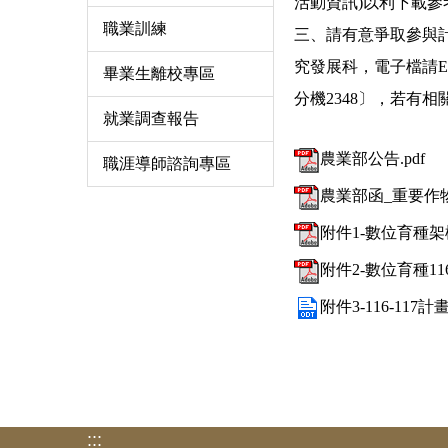
活動資訊)以利下載參
職業訓練
三、請有意爭取參與計
究發展科，電子檔請E-mail
畢業生離校專區
分機2348〕，若有相
就業調查報告
農業部公告.pdf
職涯導師諮詢專區
農業部函_重要作
附件1-數位育種架構
附件2-數位育種11
附件3-116-117計
:::