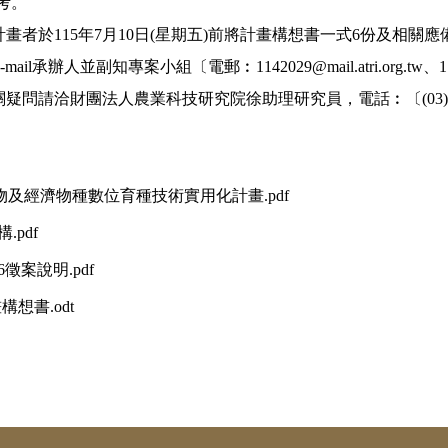
考。
畫者於115年7月10日(星期五)前將計畫構想書一式6份及相
承辦人並副知專案小組〔電郵︰1142029@mail.atri.org.tw、1142079
關疑問請洽財團法人農業科技研究院徐助理研究員，電話︰〔(03)518
物及經濟物種數位育種技術實用化計畫.pdf
.pdf
6徵案說明.pdf
畫構想書.odt