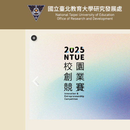
跳
到
主
要
內
容
區