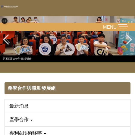
跳
到
主
要
MENU
內
容
區
第五屆T大使計畫說明會
產學合作與職涯發展組
最新消息
產學合作
專利&技術移轉