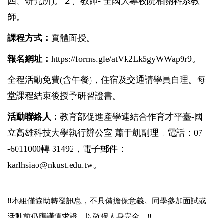
四、研究所)。２、教師- 全國大專校院相關科系教
師。
課程方式：
實體面授。
報名網址：
https://forms.gle/atVk2Lk5gyWWap9r9
。
全程活動免費(含午餐)，住宿及交通請學員自理。每
堂課程結束後授予研習證書。
活動聯絡人：
教育部促進產學連結合作育才平臺-國
立高雄科技大學執行辦公室 蕭于凱副理，電話：07
-6011000轉 31492，電子郵件：
karlhsiao@nkust.edu.tw。
‼️本組僅協助轉發訊息，不具備擔保意義。同學參加面試或
活動前仍應謹慎求證，以確保人身安全。‼️