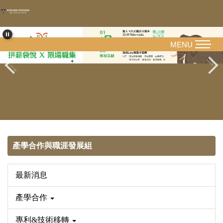
跳
到
主
要
MENU
內
容
區
產學合作與職涯發展組
最新消息
產學合作
專利&技術移轉