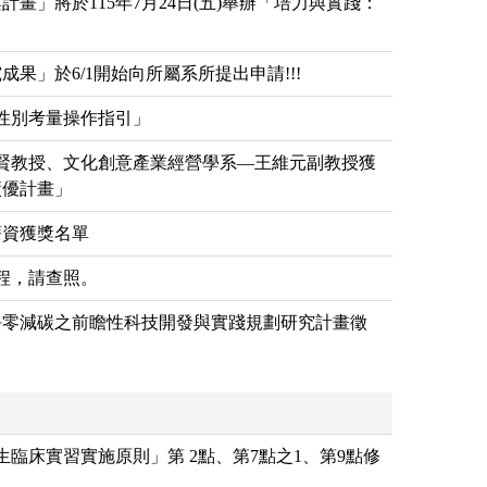
畫」將於115年7月24日(五)舉辦「培力與實踐：
果」於6/1開始向所屬系所提出申請!!!
性別考量操作指引」
賢教授、文化創意產業經營學系—王維元副教授獲
績優計畫」
薪資獲獎名單
程，請查照。
0淨零減碳之前瞻性科技開發與實踐規劃研究計畫徵
臨床實習實施原則」第 2點、第7點之1、第9點修