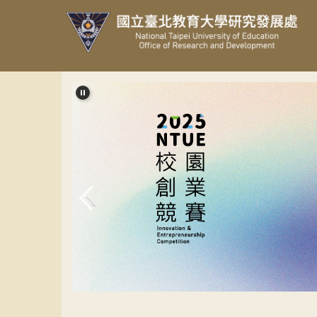
跳
到
主
要
內
容
區