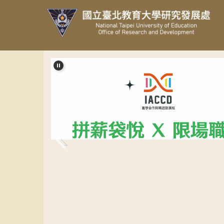
跳
到
主
要
內
容
區