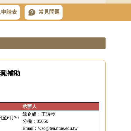
及申請表
常見問題
獎勵補助
承辦人
綜企組：王詩琴
日至6月30
分機：85050
Email：
wsc@tea.ntue.edu.tw