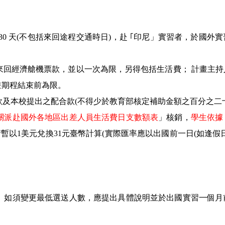
30 天(不包括來回途程交通時日)，赴 ｢印尼」實習者，於國外
際來回經濟艙機票款，並以一次為限，另得包括生活費； 計畫主
畫期程結束前為限。
款及本校提出之配合款(不得少於教育部核定補助金額之百分之二
關派赴國外各地區出差人員生活費日支數額表
」核銷，
學生依據
請暫以1美元兌換31元臺幣計算(實際匯率應以出國前一日(如逢假
數。如須變更最低選送人數，應提出具體說明並於出國實習一個