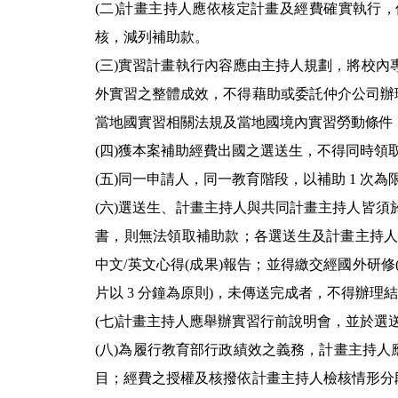
(二)計畫主持人應依核定計畫及經費確實執行
核，減列補助款。
(三)實習計畫執行內容應由主持人規劃，將校
外實習之整體成效，不得藉助或委託仲介公司辦
當地國實習相關法規及當地國境內實習勞動條件
(四)獲本案補助經費出國之選送生，不得同時領
(五)同一申請人，同一教育階段，以補助 1 次為
(六)選送生、計畫主持人與共同計畫主持人皆
書，則無法領取補助款；各選送生及計畫主持人
中文/英文心得(成果)報告；並得繳交經國外研修
片以 3 分鐘為原則)，未傳送完成者，不得辦理
(七)計畫主持人應舉辦實習行前說明會，並於
(八)為履行教育部行政績效之義務，計畫主持
目；經費之授權及核撥依計畫主持人檢核情形分