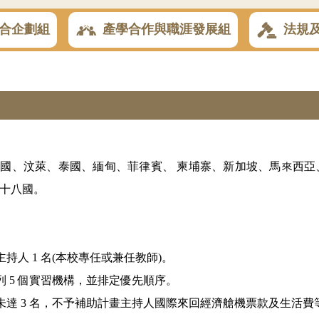
合企劃組
產學合作與職涯發展組
法規
國、汶萊、泰國、緬甸、菲律賓、 柬埔寨、新加坡、馬來西亞
等十八國。
持人 1 名(本校專任或兼任教師)。
列 5 個實習機構，並排定優先順序。
，倘未達 3 名，不予補助計畫主持人國際來回經濟艙機票款及生活費