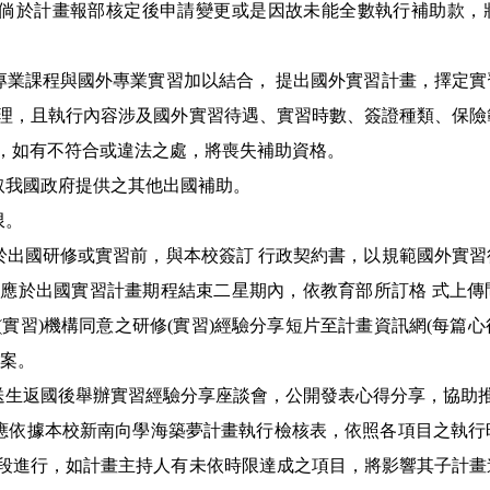
，倘於計畫報部核定後申請變更或是因故未能全數執行補助款，
內專業課程與國外專業實習加以結合， 提出國外實習計畫，擇定
理，且執行內容涉及國外實習待遇、實習時數、簽證種類、保險
，如有不符合或違法之處，將喪失補助資格。
取我國政府提供之其他出國補助。
限。
須於出國研修或實習前，與本校簽訂 行政契約書，以規範國外實
應於出國實習計畫期程結束二星期內，依教育部所訂格 式上傳
(實習)機構同意之研修(實習)經驗分享短片至計畫資訊網(每篇心
結案。
選送生返國後舉辦實習經驗分享座談會，公開發表心得分享，協助
人應依據本校新南向學海築夢計畫執行檢核表，依照各項目之執
段進行，如計畫主持人有未依時限達成之項目，將影響其子計畫