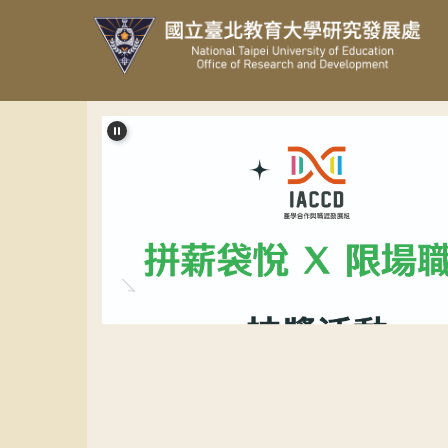
跳
到
主
要
內
容
區