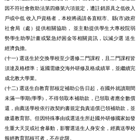
因不符社會救助法第四條第六項規定，遭註銷原具之低收入
戶或中低 收入戶資格者，本校將函請各直轄市、縣(市)政府
社會局（處）提供相關協助， 並主動提供學生大專校院弱
勢學生助學計畫或緊急紓困金等相關資訊，以減少選 送生
經濟負擔。
(十一) 選送生於交換學校至少選修二門課程，且二門課程皆
須達及格標準；返國需繳交海外研修及格成績單，並繼續完
成北教大學業。
(十二) 選送生自教育部核定補助公告日起，在國外就讀期間
未滿一學期(學季)，不得領取本補助款，已領取者應全數償
還，由薦送學校依行政契約書規定負責追償已領補助款，並
繳還教育部。但因特殊事由或選送生所赴國外研修國家如發
生重大天災或社會暴動，影響選送生人身安全，經薦送學校
報經教育部核可者，不在此限。