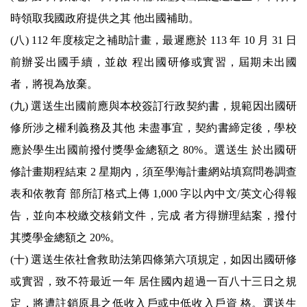
時領取我國政府提供之其 他出國補助。
(八) 112 年度核定之補助計畫，最遲應於 113 年 10 月 31 日
前辦妥出國手續，並啟 程出國研修或實習，屆期未出國
者，將視為放棄。
(九) 選送生出國前應與本校簽訂行政契約書，規範因出國研
修所涉之權利義務及其他 未盡事宜，契約書締定後，學校
應於學生出國前撥付獎學金總額之 80%。選送生 於出國研
修計畫期程結束 2 星期內，須至學海計畫網站填寫問卷調查
表和依教育 部所訂格式上傳 1,000 字以內中文/英文心得報
告，並向本校繳交核銷文件，完成 者方得辦理結案，撥付
其獎學金總額之 20%。
(十) 選送生依社會救助法第四條第六項規定，如因出國研修
或實習，致不符最近一年 居住國內超過一百八十三日之規
定，將遭註銷原具之低收入戶或中低收入戶資 格。選送生