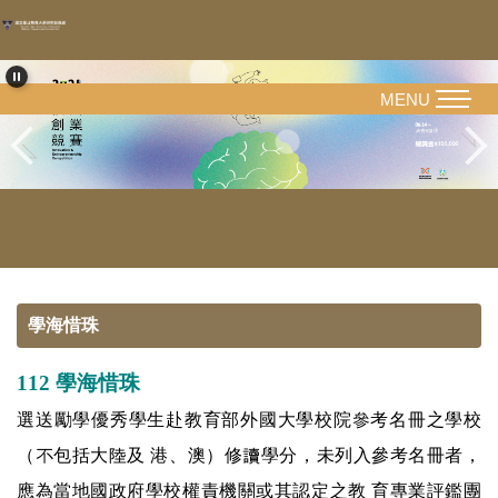
跳
到
主
要
MENU
內
容
區
學海惜珠
112 學海惜珠
選送勵學優秀學生赴教育部外國大學校院參考名冊之學校
（不包括大陸及 港、澳）修讀學分，未列入參考名冊者，
應為當地國政府學校權責機關或其認定之教 育專業評鑑團