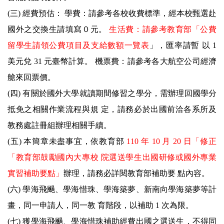
(三) 經費預估： 學費：請參考各校收費標準，經本校甄選赴
國外之交換生請填寫０元。
生活費：請參考教育部「公費
留學生請領公費項目及支給數額一覽表
」，匯率請暫 以 1
美元兌 31 元臺幣計算。 機票費：請參考各大航空公司經濟
艙來回票價。
(四) 有關於國外大學就讀期間修習之學分，需辦理回國學分
抵免之相關作業流程與規 定，請務必於出國前洽各系所及
教務處註冊組辦理相關手續。
(五) 本簡章未盡事宜，依教育部
110 年 10 月 20 日「修正
「教育部鼓勵國內大專校 院選送學生出國研修或國外專業
實習補助要點」
辦理，請務必詳閱教育部補助要 點內容。
(六) 學海飛颺、學海惜珠、學海築夢、新南向學海築夢等計
畫，同一申請人，同一教 育階段，以補助 1 次為限。
(七) 獲學海飛颺、學海惜珠補助經費出國之選送生，不得同