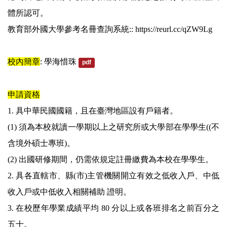
體所認可。
教育部外國大學參考名冊查詢系統:
:
https://reurl.cc/qZW9Lg
校內簡章
:
學海惜珠
pdf
申請資格
1. 具中華民國國籍，且在臺灣地區設有戶籍者。
(1) 須為本校就讀一學期以上之研究所或大學部在學學生((不
含境外碩士專班)。
(2) 出國研修期間，仍需依規定註冊繳費為本校在學學生。
2. 具各直轄市、縣(市)主管機關開立有效之低收入戶、中低
收入戶或中低收入相關補助 證明。
3. 在校歷年學業成績平均 80 分以上或各班排名之前百分之
五十。