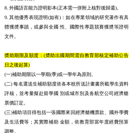
8. 外國語言能力證明影本(正本需一併附上核對後歸還)。
9. 其他優秀表現證明(如有)：如在專業領域的研究著作有具
體獲奬事蹟，或參與全國 性、國際性專題競賽獲奬等證明
文件。
奬助期限及額度：(奬助出國期間需自教育部核定補助公告
日之後起算)
(一)補助期限以一學期(季)或一學年為原則。
(二) 每名選送生補助額度依各本校所送計畫書所載學生資料
評核，並考量擬赴留學國 別或城市別及各航空公司經濟艙
票價訂定。
(三)補助項目得包括一張國際來回經濟艙機票款、國外學費
及生活費等；其實際補助 金額，依教育部當年度經費預算
調整。