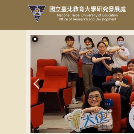
跳
到
主
要
內
容
區
第五屆T大使計畫說明會