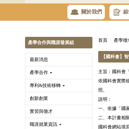
關於我們
綜
首頁
產學徵
產學合作與職涯發展組
【國科會】智
最新消息
主旨：國科會
產學合作
依國科會實際
專利&技術移轉
照。
創新創業
說明：
一、依據「國
實習與徵才
二、本計畫相
職涯就業資訊
國科會網站填