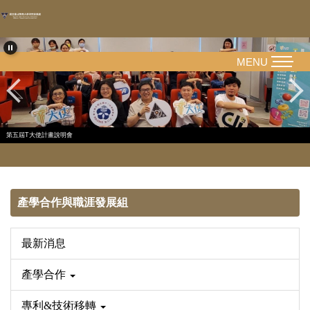
跳
到
主
要
MENU
內
容
區
第五屆T大使計畫說明會
產學合作與職涯發展組
最新消息
產學合作
專利&技術移轉