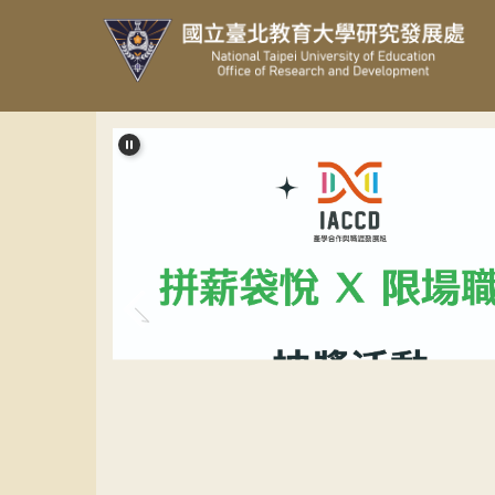
跳
到
主
要
內
容
區