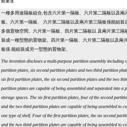
鄭秉漢
一種多用途隔板組合,包含六片第一隔板、六片第二隔板以及兩
板。六片第一隔板、 六片第二隔板以及兩片第三隔板係能組裝
多個置物空間。六片第一隔板、四片第二隔板以 及兩片第三隔
裝成一種型態的置物架。四片第一隔板、六片第二隔板以及兩
板係 能組裝成另一型態的置物架。
The invention discloses a multi-purpose partition assembly including si
partition plates, six second partition plates and two third partition plat
six first partition plates, the six second partition plates and the two thi
partition plates are capable of being assembled and separated into a pl
storage spaces. The six first partition plates, four of the second partitio
and the two third partition plates are capable of being assembled to co
one type of shelf. Four of the first partition plates, the six second parti
and the two third partition plates are capable of being assembled to co