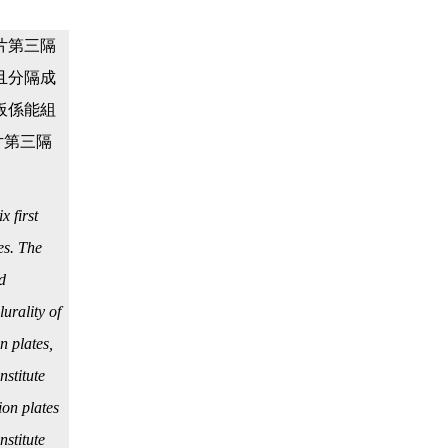
片第三隔
且分隔成
板係能組
片第三隔
x first
es. The
rd
urality of
n plates,
nstitute
tion plates
nstitute