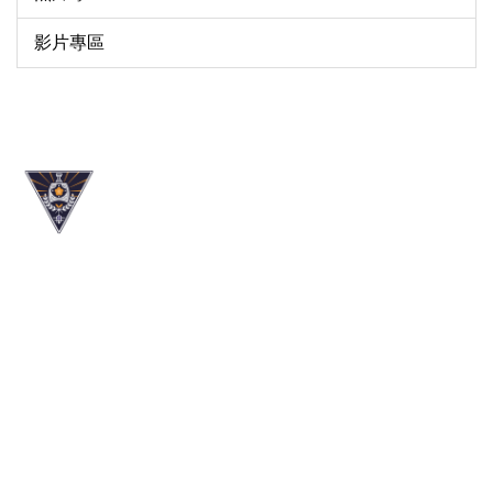
影片專區
:::
地址：106320台北市大安區和平東路二段134號
電話：(02)2732-1104 傳真：(02)6626-8702
公用信箱：
綜企組 orad@mail.ntue.edu.tw
／
產職組
iic@mail.ntue.edu.tw
0
8
5
4
8
4
1
9