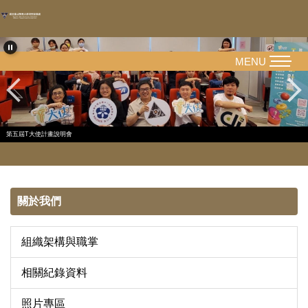
跳
到
主
要
MENU
內
容
區
第五屆T大使計畫說明會
關於我們
組織架構與職掌
相關紀錄資料
照片專區