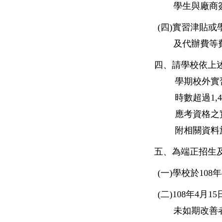
學生與廠商
(
四)實習津貼
及代辦費等
四、請學校依上述
學期校外實
時數超過1
應考資格之
附相關資料於
五、為端正招生
(
一)學校於10
(
二)108年4
未如期改善