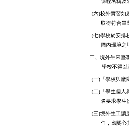
課程名稱及
(
六)校外實習
取得符合畢
(
七)學校於安
國內環境之
三、境外生來臺
學校不得以
(
一)「學校與廠
(
二)「學生個
名要求學生
(
三)境外生工讀
任，應關心