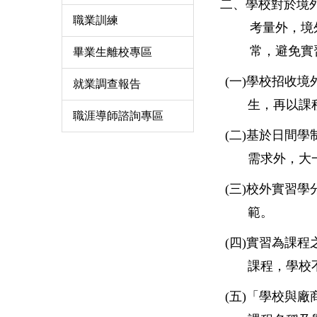
二、學校對於境
職業訓練
考量外，境
常，避免實
畢業生離校專區
(
一)學校招收境
就業調查報告
生，再以課
職涯導師諮詢專區
(
二)基於日間
需求外，大
(
三)校外實習學
範。
(
四)實習為課
課程，學校
(
五)「學校與