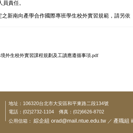
人員責任。
定之新南向產學合作國際專班學生校外實習規範，請另依
03-境外生校外實習課程規劃及工讀應遵循事項.pdf
地址：106320台北市大安區和平東路二段134號
電話：(02)2732-1104 傳真：(02)6626-8702
綜企組 orad@mail.ntue.edu.tw
產職組 iic
公用信箱：
／