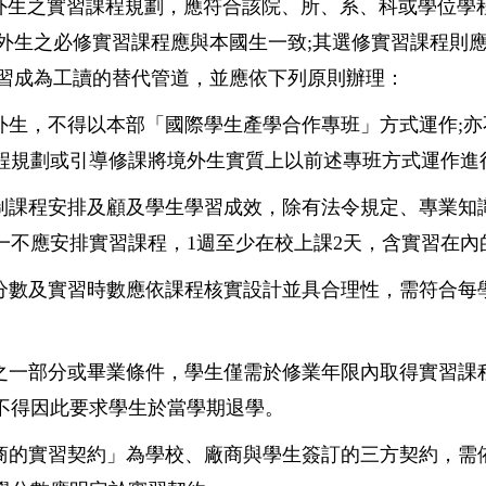
外生之實習課程規劃，應符合該院、所、系、科或學位學
外生之必修實習課程應與本國生一致;其選修實習課程則
習成為工讀的替代管道，並應依下列原則辦理：
外生，不得以本部「國際學生產學合作專班」方式運作;
程規劃或引導修課將境外生實質上以前述專班方式運作進
學制課程安排及顧及學生學習成效，除有法令規定、專業知
一不應安排實習課程，1週至少在校上課2天，含實習在內
分數及實習時數應依課程核實設計並具合理性，需符合每學
程之一部分或畢業條件，學生僅需於修業年限內取得實習課
不得因此要求學生於當學期退學。
廠商的實習契約」為學校、廠商與學生簽訂的三方契約，需