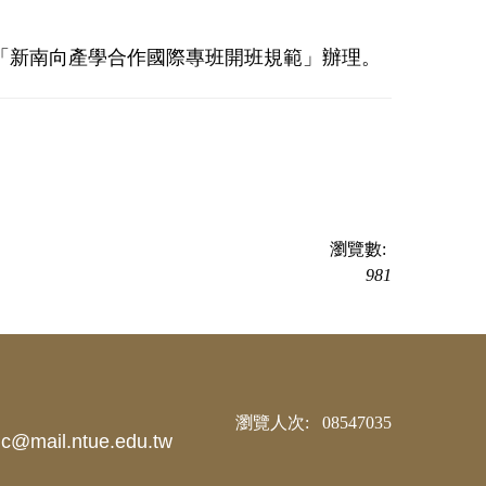
「新南向產學合作國際專班開班規範」辦理。
瀏覽數:
981
0
8
5
4
7
0
3
5
@mail.ntue.edu.tw