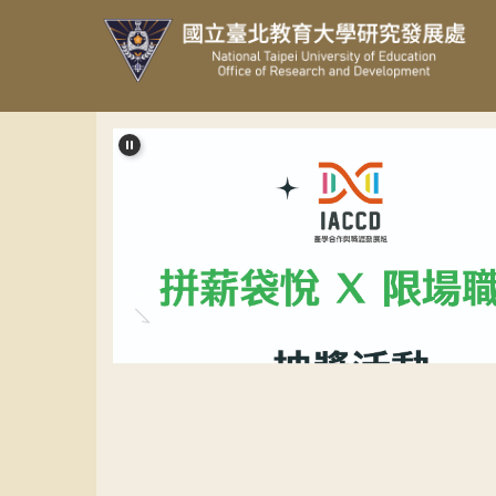
跳
到
主
要
內
容
區