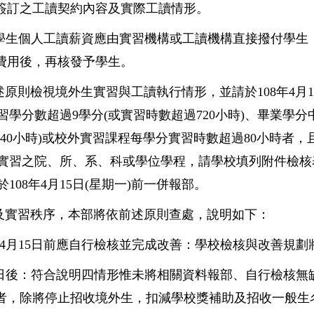
簽訂之工讀契約內容及實際工讀情形。
或學生個人工讀薪資應由實習機構或工讀機構直接撥付學生
費用後，再核發予學生。
原則檢視境外生實習與工讀執行情形，並請於108年4月
習學分數超過9學分(或實習時數超過720小時)、畢業學分
,440小時)或校外實習課程每學分實習時數超過80小時
實習之院、所、系、科或學位學程，請學校填列附件檢核
108年4月15日(星期一)前一併報部。
及實習秩序，本部將依前述原則查處，說明如下：
8年4月15日前應自行檢核並完成改善：學校檢核與改善規
月15日後：符合說明四情形惟未將相關資料報部、自行檢核
者，除將停止招收境外生，扣減學校獎補助及招收一般生